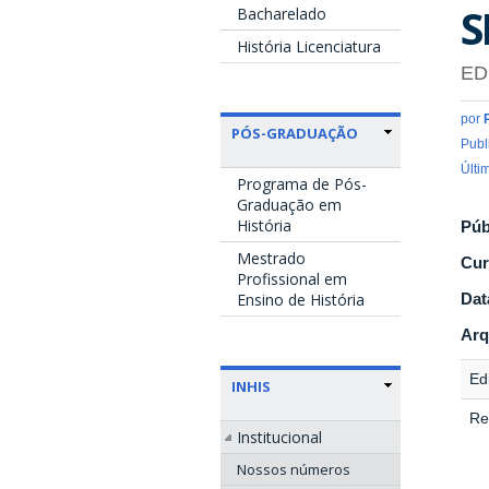
S
Bacharelado
História Licenciatura
ED
por
PÓS-GRADUAÇÃO
Publ
Últi
Programa de Pós-
Graduação em
História
Púb
Mestrado
Cur
Profissional em
Ensino de História
Dat
Arq
Edi
INHIS
Re
Institucional
Nossos números