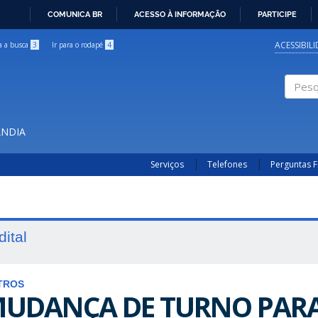
COMUNICA BR
ACESSO À INFORMAÇÃO
PARTICIPE
IR
PARA
ACESSIBIL
ra a busca
3
Ir para o rodapé
4
O
CONTEÚDO
Pesqui
ÂNDIA
Serviços
Telefones
Perguntas 
dital
TROS
UDANÇA DE TURNO PARA 