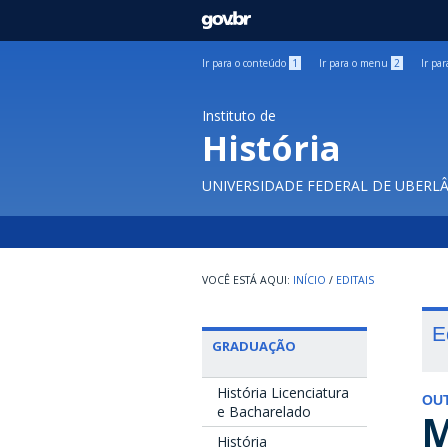
GOVBR
Ir para o conteúdo
1
Ir para o menu
2
Ir pa
Instituto de
História
UNIVERSIDADE FEDERAL DE UBERL
INÍCIO
/
EDITAIS
E
GRADUAÇÃO
História Licenciatura
OU
e Bacharelado
M
História