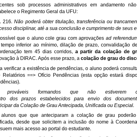
centes sob processos administrativos em andamento não
abelece o Regimento Geral da UFU:
t. 216.
Não poderá obter titulação, transferência ou trancamen
cesso disciplinar, até a sua conclusão e cumprimento de seus e
ossível que o aluno cole grau com aprovações
ad referendu
tempo inferior ao mínimo, dilação de prazo, convalidação de
rdenação tem 45 dias corridos,
a partir da colação de g
ovação à DIRAC. Após esse prazo, a
colação de grau do disc
a verificar a existência de pendências, o aluno poderá consul
 Relatórios ==> Ofício Pendências (esta opção estará dis
dências).
 prováveis formandos que não estiverem com
tro dos prazos estabelecidos para envio dos documentos
ticipar da Colação de Grau Antecipada, Unificada ou Especial.
alunos que que anteciparam a colação de grau poderão p
ficada, desde que solicitem a inclusão do nome à Coorden
suem mais acesso ao portal do estudante.