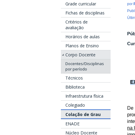
Grade curricular
por
Publ
Fichas de disciplinas
Últi
Critérios de
avaliação
Púb
Horários de aulas
Cur
Planos de Ensino
Corpo Docente
Docentes/Disciplinas
por período
Técnicos
E
Biblioteca
Infraestrutura física
Colegiado
De 
Colação de Grau
pro
int
ENADE
na 
Núcleo Docente
imp