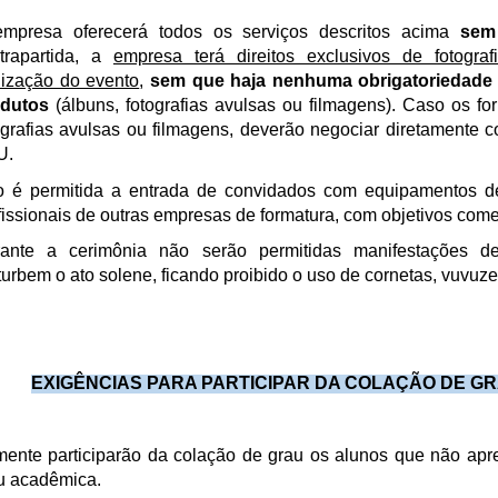
mpresa oferecerá todos os serviços descritos acima
sem
trapartida, a
empresa terá direitos exclusivos de fotograf
lização do evento
,
sem que haja nenhuma obrigatoriedade 
odutos
(álbuns, fotografias avulsas ou filmagens). Caso os f
ografias avulsas ou filmagens, deverão negociar diretament
U.
 é permitida a entrada de convidados com equipamentos de f
fissionais de outras empresas de formatura, com objetivos come
ante a cerimônia não serão permitidas manifestações de
turbem o ato solene, ficando proibido o uso de cornetas, vuvuzel
EXIGÊNCIAS PARA PARTICIPAR DA COLAÇÃO DE GR
ente participarão da colação de grau os alunos que não ap
u acadêmica.