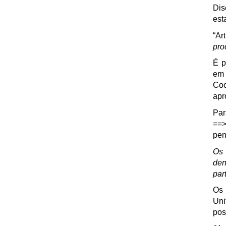
Dis
est
“Ar
pro
É p
em 
Coo
apr
Par
==>
pen
Os
den
par
Os 
Uni
pos