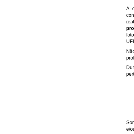
A e
con
rea
pr
fot
UF
Não
pro
Dur
per
Som
e/o