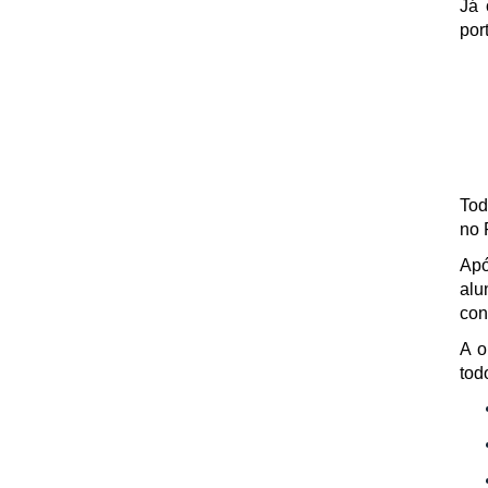
Já 
por
Tod
no 
Apó
alu
con
A o
tod