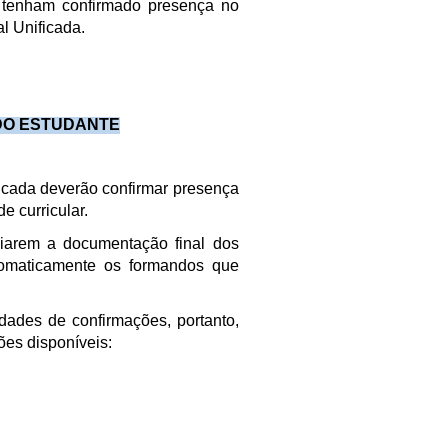
e tenham confirmado presença no
l Unificada.
DO ESTUDANTE
ficada deverão confirmar presença
 curricular.
iarem a documentação final dos
tomaticamente os formandos que
ades de confirmações, portanto,
ões disponíveis: