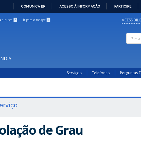
COMUNICA BR
ACESSO À INFORMAÇÃO
PARTICIPE
IR
PARA
ACESSIBIL
ra a busca
3
Ir para o rodapé
4
O
CONTEÚDO
Pesqui
ÂNDIA
Serviços
Telefones
Perguntas 
erviço
olação de Grau