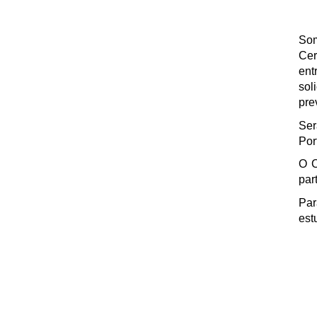
Som
Cer
ent
sol
pre
Ser
Por
O C
par
Par
est