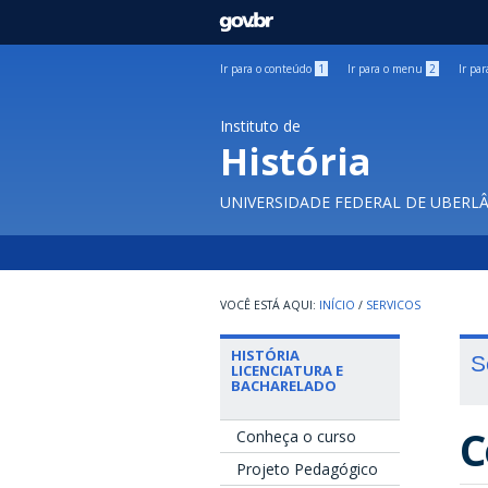
GOVBR
Ir para o conteúdo
1
Ir para o menu
2
Ir pa
Instituto de
História
UNIVERSIDADE FEDERAL DE UBERL
INÍCIO
/
SERVICOS
HISTÓRIA
S
LICENCIATURA E
BACHARELADO
C
Conheça o curso
Projeto Pedagógico