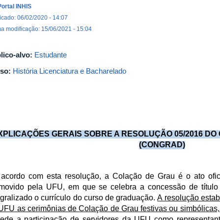
Portal INHIS
icado: 06/02/2020 - 14:07
ma modificação: 15/06/2021 - 15:04
lico-alvo:
Estudante
so:
História Licenciatura e Bacharelado
XPLICAÇÕES GERAIS SOBRE A RESOLUÇÃO 05/2016 D
(CONGRAD)
acordo com esta resolução, a Colação de Grau é o ato oficia
movido pela UFU, em que se celebra a concessão de título 
egralizado o currículo do curso de graduação.
A resolução esta
UFU as cerimônias de Colação de Grau festivas ou simbólicas
ede a participação de servidores da UFU como representante