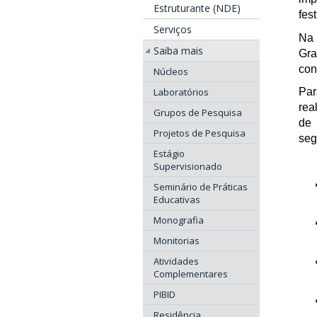
Estruturante (NDE)
fes
Serviços
Na
Saiba mais
Gra
con
Núcleos
Laboratórios
Par
rea
Grupos de Pesquisa
de 
Projetos de Pesquisa
seg
Estágio
Supervisionado
Seminário de Práticas
Educativas
Monografia
Monitorias
Atividades
Complementares
PIBID
Residência