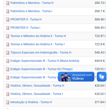
Patrimônio e Memória - Turma H
200.73 KB
Patrimônio e Memória - Turma I
200.7 KB
PROINTER II - Turma H
500.46 KB
PROINTER II - Turma I
500.45 KB
Teorias e Métodos da História II - Turma H
722.97 KB
Teorias e Métodos da História II - Turma I
722.9 KB
Tópicos Especiais em historiografia - Turma H
540.43 KB
Estágio Supervisionado III - Turma H (Maria Andréa)
444.6 KB
Estágio Supervisionado III - Turma HA (Thiago)
720.51 KB
Estágio Supervisionado III - Turma IA (Thiago)
720.51 KB
História, Gênero, Sexualidade - Turma H
416.04 KB
História, Gênero, Sexualidade - Turma I
416.02 KB
Introdução à História - Turma H
377.64 KB