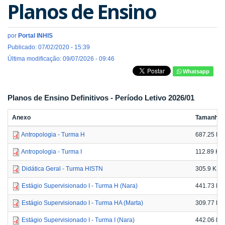
Planos de Ensino
por
Portal INHIS
Publicado: 07/02/2020 - 15:39
Última modificação: 09/07/2026 - 09:46
Whatsapp
Planos de Ensino Definitivos - Período Letivo 2026/01
Anexo
Tamanho
Antropologia - Turma H
687.25 KB
Antropologia - Turma I
112.89 KB
Didática Geral - Turma HISTN
305.9 KB
Estágio Supervisionado I - Turma H (Nara)
441.73 KB
Estágio Supervisionado I - Turma HA (Marta)
309.77 KB
Estágio Supervisionado I - Turma I (Nara)
442.06 KB