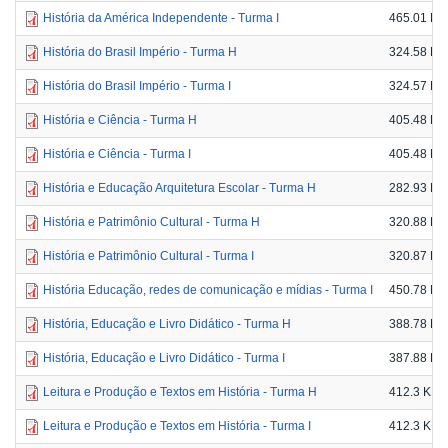
História da América Independente - Turma I
465.01 KB
História do Brasil Império - Turma H
324.58 KB
História do Brasil Império - Turma I
324.57 KB
História e Ciência - Turma H
405.48 KB
História e Ciência - Turma I
405.48 KB
História e Educação Arquitetura Escolar - Turma H
282.93 KB
História e Patrimônio Cultural - Turma H
320.88 KB
História e Patrimônio Cultural - Turma I
320.87 KB
História Educação, redes de comunicação e mídias - Turma I
450.78 KB
História, Educação e Livro Didático - Turma H
388.78 KB
História, Educação e Livro Didático - Turma I
387.88 KB
Leitura e Produção e Textos em História - Turma H
412.3 KB
Leitura e Produção e Textos em História - Turma I
412.3 KB