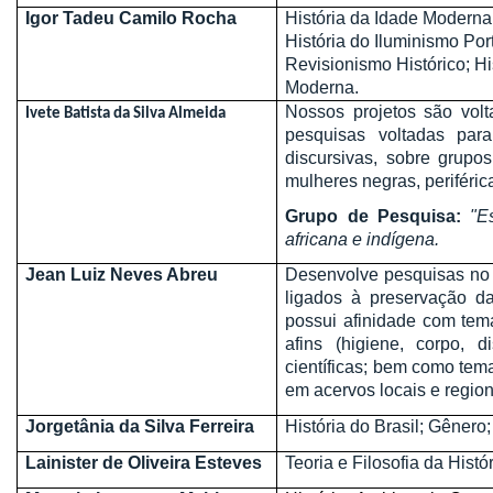
Igor Tadeu Camilo Rocha
História da Idade Moderna;
História do Iluminismo Po
Revisionismo Histórico; Hi
Moderna.
Nossos projetos são volt
Ivete Batista da Silva Almeida
pesquisas voltadas para
discursivas, sobre grup
mulheres negras, periféric
Grupo de Pesquisa:
"E
africana e indígena.
Jean Luiz Neves Abreu
Desenvolve pesquisas no 
ligados à preservação da
possui afinidade com temá
afins (higiene, corpo, d
científicas; bem como tem
em acervos locais e region
Jorgetânia da Silva Ferreira
História do Brasil; Gênero
Lainister de Oliveira Esteves
Teoria e Filosofia da Históri