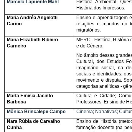
Marcelo Lapuente Mahl
História Ambiental; Ques
História dos Impressos.
Maria Andréa Angelotti
Ensino e aprendizagem em
Carmo
relações e mundos do tra
migratórios.
Maria Elizabeth Ribeiro
MERC - História, História 
Carneiro
e de Gênero.
No âmbito dessas grandes 
Cultural, dos Estudos Fo
imaginário social, na d
sociais e identidades, ob
movimento e disputa. Sob
categorias analíticas - gêne
Marta Emisia Jacinto
Cultura e Cidade; Comun
Barbosa
Professores; Ensino de His
Mônica Brincalepe Campo
Cinema; Narrativas; Cultur
Nara Rúbia de Carvalho
Ensino de História (metodo
Cunha
formação docente (na pers