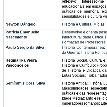
reflexivo). Interesso-m
educacionais em espaços e
práticas de memória, ex
sensibilidades e cultura vi
Newton Dângelo
História e Cultura; Mídias
Patrícia Emanuelle
Desenvolve e orienta pesq
Nascimento
Interculturalidade Crítica,
Formação de Professores.
Paulo Sergio da Silva
História Contemporânea; Hi
da Guerra; História Polític
Regina Ilka Vieira
História Social, Cultura 
Vasconcelos
História e Currículo: Pro
de História e Didática 
Lutas Sociais; Trabalhado
Semíramis Corsi Silva
História Antiga; História 
Masculinidades (especialm
práticas e das representa
Idade Média); Mito e reli
imperadores romanos; Liter