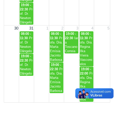
19:00 -
22:30
Pr
of. Dr.
Newton
Dângelo
30
31
1
2
3
4
5
08:00 -
08:00 -
19:00 -
08:00 -
11:30
Pr
11:30
Pr
22:30
Iar
11:30
Pr
of. Dr
ofa. Dra.
a
ofa. Dra.
Newton
Marta
Toscano
Regina
Dângelo
Emísia
Correia
Ilka
Jacinto
Vieira
19:00 -
Barbosa
Vasconc
22:30
Pr
elos
of. Dr.
19:00 -
Newton
22:30
Pr
19:00 -
Dângelo
ofa. Dra.
22:00
Pr
Marta
ofa. Dra.
Emísia
Regina
Jacinto
Ilka
Barbosa
Vieira
Vasconc
elos